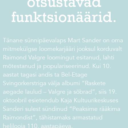
otsustavad
funktsionäärid.
Tänane sünnipäevalaps Mart Sander on oma
mitmekülgse loomekarjääri jooksul korduvalt
Raimond Valgre loomingut esitanud, lahti
mõtestanud ja populariseerinud. Kui 10.
aastat tagasi andis ta Bel-Etage
Svingorkerstriga välja albumi “Raskete
aegade laulud – Valgre ja sõbrad”, siis 19.
oktoobril esietendub Kaja Kultuurikeskuses
Sanderi sulest sündinud
“Peaksime rääkima
Raimondist”
, tähistamaks armastatud
helilooja 110. aastapäeva.