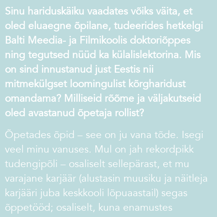
Sinu hariduskäiku vaadates võiks väita, et
oled eluaegne õpilane, tudeerides hetkelgi
Balti Meedia- ja Filmikoolis doktoriõppes
ning tegutsed nüüd ka külalislektorina. Mis
on sind innustanud just Eestis nii
mitmekülgset loomingulist kõrgharidust
omandama? Milliseid rõõme ja väljakutseid
oled avastanud õpetaja rollist?
Õpetades õpid – see on ju vana tõde. Isegi
veel minu vanuses. Mul on jah rekordpikk
tudengipõli – osaliselt sellepärast, et mu
varajane karjäär (alustasin muusiku ja näitleja
karjääri juba keskkooli lõpuaastail) segas
õppetööd; osaliselt, kuna enamustes