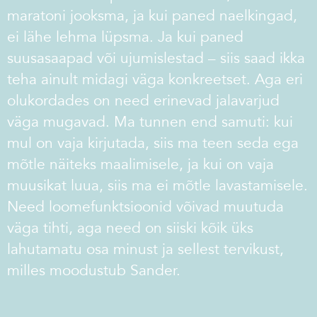
maratoni jooksma, ja kui paned naelkingad,
ei lähe lehma lüpsma. Ja kui paned
suusasaapad või ujumislestad – siis saad ikka
teha ainult midagi väga konkreetset. Aga eri
olukordades on need erinevad jalavarjud
väga mugavad. Ma tunnen end samuti: kui
mul on vaja kirjutada, siis ma teen seda ega
mõtle näiteks maalimisele, ja kui on vaja
muusikat luua, siis ma ei mõtle lavastamisele.
Need loomefunktsioonid võivad muutuda
väga tihti, aga need on siiski kõik üks
lahutamatu osa minust ja sellest tervikust,
milles moodustub Sander.