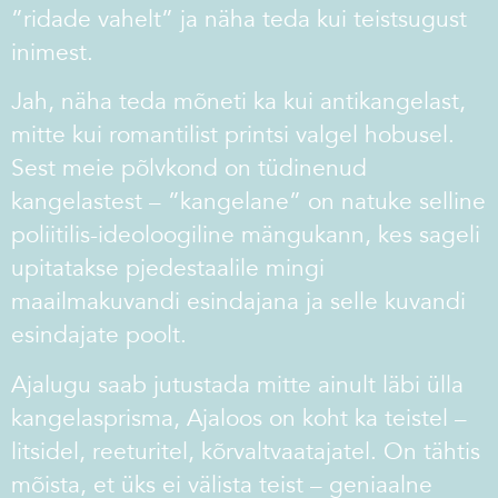
”ridade vahelt” ja näha teda kui teistsugust
inimest.
Jah, näha teda mõneti ka kui antikangelast,
mitte kui romantilist printsi valgel hobusel.
Sest meie põlvkond on tüdinenud
kangelastest – ”kangelane” on natuke selline
poliitilis-ideoloogiline mängukann, kes sageli
upitatakse pjedestaalile mingi
maailmakuvandi esindajana ja selle kuvandi
esindajate poolt.
Ajalugu saab jutustada mitte ainult läbi ülla
kangelasprisma, Ajaloos on koht ka teistel –
litsidel, reeturitel, kõrvaltvaatajatel. On tähtis
mõista, et üks ei välista teist – geniaalne