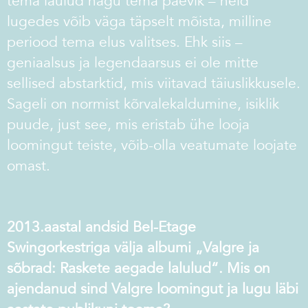
tema laulud nagu tema päevik – neid
lugedes võib väga täpselt mõista, milline
periood tema elus valitses. Ehk siis –
geniaalsus ja legendaarsus ei ole mitte
sellised abstarktid, mis viitavad täiuslikkusele.
Sageli on normist kõrvalekaldumine, isiklik
puude, just see, mis eristab ühe looja
loomingut teiste, võib-olla veatumate loojate
omast.
2013.aastal andsid Bel-Etage
Swingorkestriga välja albumi „Valgre ja
sõbrad: Raskete aegade lalulud“. Mis on
ajendanud sind Valgre loomingut ja lugu läbi