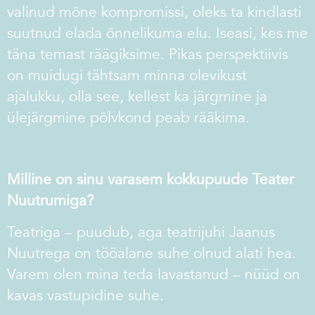
valinud mõne kompromissi, oleks ta kindlasti
suutnud elada õnnelikuma elu. Iseasi, kes me
täna temast räägiksime. Pikas perspektiivis
on muidugi tähtsam minna olevikust
ajalukku, olla see, kellest ka järgmine ja
ülejärgmine põlvkond peab rääkima.
Milline on sinu varasem kokkupuude Teater
Nuutrumiga?
Teatriga – puudub, aga teatrijuhi Jaanus
Nuutrega on tööalane suhe olnud alati hea.
Varem olen mina teda lavastanud – nüüd on
kavas vastupidine suhe.