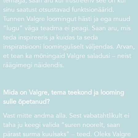
temaga, saan aru kui frustreeriv see on kui
sinu saatust otsustavad funktsionäärid.
Tunnen Valgre loomingut hästi ja ega muud
”lugu” väga teadma ei peagi. Saan aru, mis
teda inspireeris ja kuidas ta seda
inspiratsiooni loominguliselt väljendas. Arvan,
et tean ka mõningaid Valgre saladusi – neist
räägimegi näidendis.
Mida on Valgre, tema teekond ja looming
sulle õpetanud?
Vast mitte andma alla. Sest vabatahtlikult ei
taha ju keegi valida ”suren noorelt, saan
pärast surma kuulsaks” – teed. Oleks Valgre