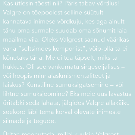
Kas ütlesin tõesti nii? Päris tabav võrdlus!
Valgre on tõepoolest selline süütult
kannatava inimese võrdkuju, kes aga ainult
tänu oma surmale suudab oma sõnumit laia
maailma viia. Oleks Valgrest saanud väärikas
vana ”seltsimees komponist”, võib-olla ta ei
kõnetaks täna. Me ei tea täpselt, miks ta
hukkus. Oli see vankumatu sirgeseljalisus –
või hoopis minnalaskmismentaliteet ja
laiskus? Kunstiline surnuksigatsemine – või
lihtne surnuksjoomine? Eks meie uus lavastus
üritabki seda lahata, jälgides Valgre allakäiku
seekord läbi tema kõrval olevate inimeste
silmade ja tegude.
Üritan meenutada, millal kuulsin Valgrest