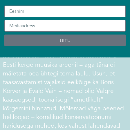
olnud Valgre geniaalne, vaid lihtsalt hea
helilooja, kes varjutas ära paljud teised head
heliloojad sellest ajastust. Kes sinu meelest
Valgre varju on jäänud?
LIITU
Üks täiesti unustatud helilooja on Arnold
Siirak, kes kolmekümnendatel domineeris
Eesti kerge muusika areenil – aga täna ei
mäletata pea ühtegi tema laulu. Usun, et
taasavastamist vajaksid eelkõige ka Boris
Kõrver ja Evald Vain – nemad olid Valgre
kaasaegsed, toona isegi ”ametlikult”
kõrgemini hinnatud. Mõlemad väga peened
heliloojad – korralikud konservatooriumi
haridusega mehed, kes vahest lahendavad