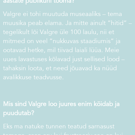
aastate publikuni tooma?
Valgre ei tohi muutuda museaaliks – tema
muusika peab elama. Ja mitte ainult ”hitid” –
tegelikult lõi Valgre üle 100 laulu, nii et
mitmed on veel ”nukkuvas staadiumis” ja
ootavad hetke, mil tiivad laiali
lüüa. Meie
uues lavastuses kõlavad just sellised lood –
tahaksin loota, et need jõuavad ka nüüd
avalikkuse teadvusse.
Mis sind Valgre loo juures enim köidab ja
puudutab?
Eks ma natuke tunnen teatud sarnasust