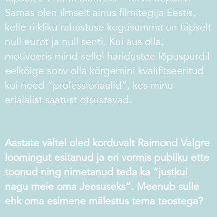
Samas olen ilmselt ainus filmitegija Eestis,
kelle riikliku rahastuse kogusumma on täpselt
null eurot ja null senti. Kui aus olla,
motiveeris mind sellel haridustee lõpuspurdil
eelkõige soov olla kõrgemini kvalifitseeritud
kui need ”professionaalid”, kes minu
erialalist saatust otsustavad.
Aastate vältel oled korduvalt Raimond Valgre
loomingut esitanud ja eri vormis publiku ette
toonud ning nimetanud teda ka “justkui
nagu meie oma Jeesuseks”. Meenub sulle
ehk oma esimene mälestus tema teostega?