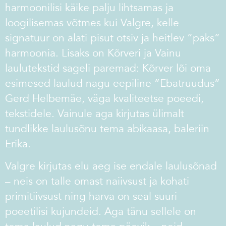
harmoonilisi käike palju lihtsamas ja
loogilisemas võtmes kui Valgre, kelle
signatuur on alati pisut otsiv ja heitlev ”paks”
harmoonia. Lisaks on Kõrveri ja Vainu
laulutekstid sageli paremad: Kõrver lõi oma
esimesed laulud nagu eepiline ”Ebatruudus”
Gerd Helbemäe, väga kvaliteetse poeedi,
tekstidele. Vainule aga kirjutas ülimalt
tundlikke laulusõnu tema abikaasa, baleriin
Erika.
Valgre kirjutas elu aeg ise endale laulusõnad
– neis on talle omast naiivsust ja kohati
primitiivsust ning harva on seal suuri
poeetilisi kujundeid. Aga tänu sellele on