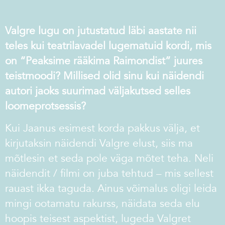
Valgre lugu on jutustatud läbi aastate nii
teles kui teatrilavadel lugematuid kordi, mis
on “Peaksime rääkima Raimondist” juures
teistmoodi? Millised olid sinu kui näidendi
autori jaoks suurimad väljakutsed selles
loomeprotsessis?
Kui Jaanus esimest korda pakkus välja, et
kirjutaksin näidendi Valgre elust, siis ma
mõtlesin et seda pole väga mõtet teha. Neli
näidendit / filmi on juba tehtud – mis sellest
rauast ikka taguda. Ainus võimalus oligi leida
mingi ootamatu rakurss, näidata seda elu
hoopis teisest aspektist, lugeda Valgret