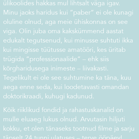
ülikoolides hakkas mul lihtsalt väga igav.
Minu jaoks haridus kui ”paber” ei ole kunagi
oluline olnud, aga meie ühiskonnas on see
viga. Olin juba oma kakskümmend aastat
edukalt tegutsenud, kui minusse suhtuti ikka
kui mingisse tüütusse amatööri, kes üritab
trügida ”professionaalide” – ehk siis
kõrgharidusega inimeste – liivakasti.
Tegelikult ei ole see suhtumine ka täna, kuu
aega enne seda, kui loodetavasti omandan
doktorikraadi, kuhugi kadunud.
Kõik riiklikud fondid ja rahastuskanalid on
mulle eluaeg lukus olnud. Arvutasin hiljuti
kokku, et olen tänaseks tootnud filme ja sarju
täpselt 24 tunni ulatuses – terve ööpäev!