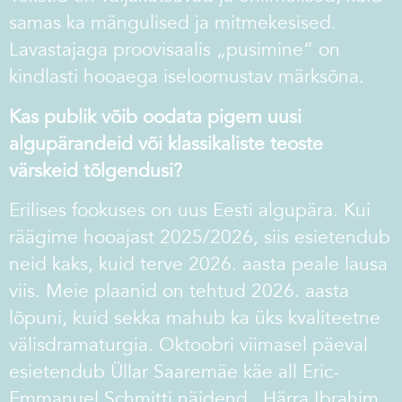
samas ka mängulised ja mitmekesised.
Lavastajaga proovisaalis „pusimine“ on
kindlasti hooaega iseloomustav märksõna.
Kas publik võib oodata pigem uusi
algupärandeid või klassikaliste
teoste
värskeid tõlgendusi?
Erilises fookuses on uus Eesti algupära. Kui
räägime hooajast 2025/2026, siis esietendub
neid kaks, kuid terve 2026. aasta peale lausa
viis. Meie plaanid on tehtud 2026. aasta
lõpuni, kuid sekka mahub ka üks kvaliteetne
välisdramaturgia. Oktoobri viimasel päeval
esietendub Üllar Saaremäe käe all Eric-
Emmanuel Schmitti näidend „Härra Ibrahim