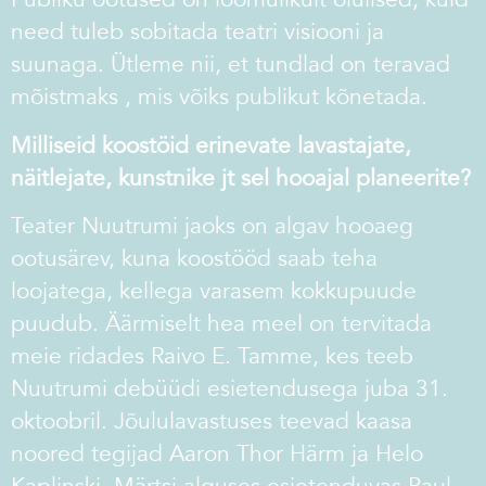
need tuleb sobitada teatri visiooni ja
suunaga. Ütleme nii, et tundlad on teravad
mõistmaks , mis võiks publikut kõnetada.
Milliseid koostöid erinevate lavastajate,
näitlejate, kunstnike jt sel hooajal planeerite?
Teater Nuutrumi jaoks on algav hooaeg
ootusärev, kuna koostööd saab teha
loojatega, kellega varasem kokkupuude
puudub. Äärmiselt hea meel on tervitada
meie ridades Raivo E. Tamme, kes teeb
Nuutrumi debüüdi esietendusega juba 31.
oktoobril. Jõululavastuses teevad kaasa
noored tegijad Aaron Thor Härm ja Helo