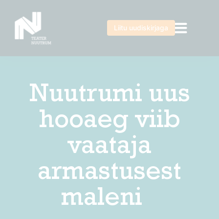
Liitu uudiskirjaga
Nuutrumi uus
hooaeg viib
vaataja
armastusest
maleni