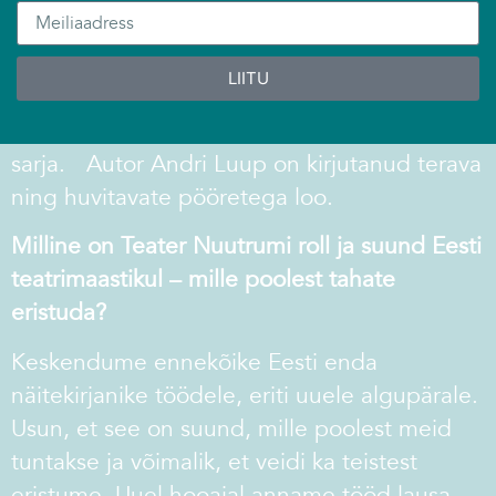
maletaja Paul Keresest – ning keskendub
perioodile 1949-1950. Lavastusega jätkab
LIITU
Teater Nuutrum ühtlasi oma 2023. aastal
alguse saanud “Eesti suurkujud” lavastuste
sarja. Autor Andri Luup on kirjutanud terava
ning huvitavate pööretega loo.
Milline on Teater Nuutrumi roll ja suund Eesti
teatrimaastikul – mille poolest tahate
eristuda?
Keskendume ennekõike Eesti enda
näitekirjanike töödele, eriti uuele algupärale.
Usun, et see on suund, mille poolest meid
tuntakse ja võimalik, et veidi ka teistest
eristume. Uuel hooajal anname tööd lausa