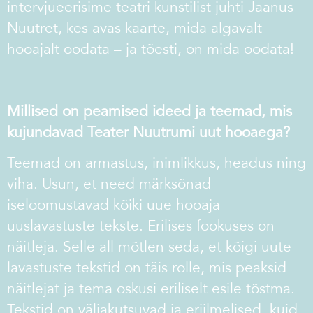
intervjueerisime teatri kunstilist juhti Jaanus
Nuutret, kes avas kaarte, mida algavalt
hooajalt oodata – ja tõesti, on mida oodata!
Millised on peamised ideed ja teemad, mis
kujundavad Teater
Nuutrumi uut hooaega?
Teemad on armastus, inimlikkus, headus ning
viha. Usun, et need märksõnad
iseloomustavad kõiki uue hooaja
uuslavastuste tekste. Erilises fookuses on
näitleja. Selle all mõtlen seda, et kõigi uute
lavastuste tekstid on täis rolle, mis peaksid
näitlejat ja tema oskusi eriliselt esile tõstma.
Tekstid on väljakutsuvad ja eriilmelised, kuid