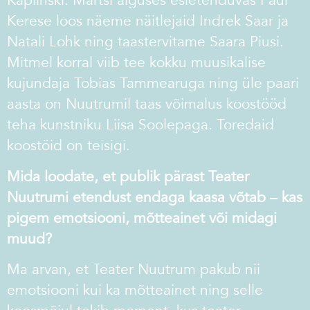
Kaplinski. Märtsi alguses esietenduvas Paul
Kerese loos näeme näitlejaid Indrek Saar ja
Natali Lohk ning taastervitame Saara Piusi.
Mitmel korral viib tee kokku muusikalise
kujundaja Tobias Tammearuga ning üle paari
aasta on Nuutrumil taas võimalus koostööd
teha kunstniku Liisa Soolepaga. Toredaid
koostöid on teisigi.
Mida loodate, et publik pärast Teater
Nuutrumi etendust
endaga kaasa võtab – kas
pigem emotsiooni, mõtteainet või
midagi
muud?
Ma arvan, et Teater Nuutrum pakub nii
emotsiooni kui ka mõtteainet ning selle