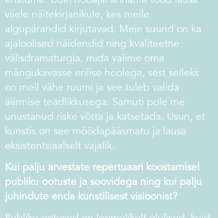
viiele näitekirjanikule, kes meile
algupärandid kirjutavad. Meie suund on ka
ajaloolised näidendid ning kvaliteetne
välisdramaturgia, mida valime oma
mängukavasse erilise hoolega, sest selleks
on meil vähe ruumi ja see tuleb valida
äärmise teadlikkusega. Samuti pole me
unustanud riske võtta ja katsetada. Usun, et
kunstis on see möödapääsmatu ja lausa
eksistentsiaalselt vajalik.
Kui palju arvestate repertuaari koostamisel
publiku ootuste
ja soovidega ning kui palju
juhindute enda kunstilisest
visioonist?
Publiku ootused on loomulikult olulised, kuid