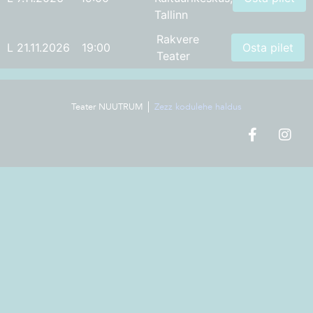
Tallinn
Rakvere
L 21.11.2026
19:00
Osta pilet
Teater
Teater NUUTRUM │
Zezz kodulehe haldus