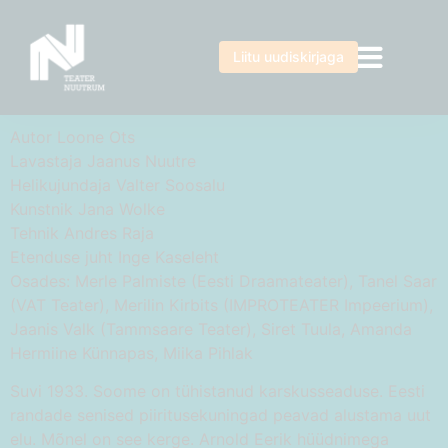
Liitu uudiskirjaga
Autor Loone Ots
Lavastaja Jaanus Nuutre
Helikujundaja Valter Soosalu
Kunstnik Jana Wolke
Tehnik Andres Raja
Etenduse juht Inge Kaseleht
Osades: Merle Palmiste (Eesti Draamateater), Tanel Saar
(VAT Teater), Merilin Kirbits (IMPROTEATER Impeerium),
Jaanis Valk (Tammsaare Teater), Siret Tuula, Amanda
Hermiine Künnapas, Miika Pihlak
Suvi 1933. Soome on tühistanud karskusseaduse. Eesti
randade senised piiritusekuningad peavad alustama uut
elu. Mõnel on see kerge. Arnold Eerik hüüdnimega