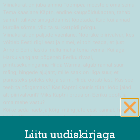
Viinakurat on juba ammu Toompea meestele oma semu.
Tema kaaslane Käptn, endine kaugsõidukapten, tahab
samuti tulivee smugeldamist lõpetada. Kuid kui annad
kurdile sõrme, viib ta su kättpidi põrgu.
Viinakurat on paljude vaenlane. Nooruke piirivalvur, kes
võitleb Eesti riigi eest ja nimel, ei tohi teada, et just
Arnold Eerik laskis mullu maha tema venna. Kui aga
Harku vanglast põgeneb Eeriku rivaal,
piiritusekuninganna Hilda Warma, algab rannal suur
mäng, hingede ajujaht, mille saak on liiga suur, et
panusteks poleks elu ja surm. Hilda ootab last. Kas see
teeb ta nõrgemaks? Kas Käptni kaunis tütar lööb jalad
alt piirivalvuril? Miks Käptni proua on Eeriku poolt ja
oma mehe vastu?
Kõike seda näeb ja kõigi mängijate eest kannab hoolt
Virtin, Käptni maja hea vaim. Inimesel peab ju olema
kodu, kui ta väsib ära vete ja viinade maailmast.
Liitu uudiskirjaga
Esietendus 22.07.2022